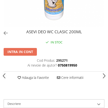
PERII SI RACLETE
MUSAMA, LINOLEUM
ORGANIZARE SI DEPOZITARE
UNICA FOLOSINTA
ASEVI DEO WC CLASIC 200ML
IN STOC
INTRA IN CONT
Cod Produs:
295271
Ai nevoie de ajutor?
0750819950
Adauga la Favorite
Cere informatii
Descriere