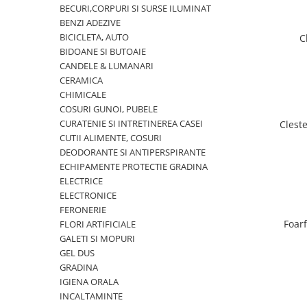
PERII SI RACLETE
BECURI,CORPURI SI SURSE ILUMINAT
BENZI ADEZIVE
MUSAMA, LINOLEUM
BICICLETA, AUTO
C
ORGANIZARE SI DEPOZITARE
BIDOANE SI BUTOAIE
CANDELE & LUMANARI
UNICA FOLOSINTA
CERAMICA
CHIMICALE
COSURI GUNOI, PUBELE
CURATENIE SI INTRETINEREA CASEI
Clest
CUTII ALIMENTE, COSURI
DEODORANTE SI ANTIPERSPIRANTE
ECHIPAMENTE PROTECTIE GRADINA
ELECTRICE
ELECTRONICE
FERONERIE
Foar
FLORI ARTIFICIALE
GALETI SI MOPURI
GEL DUS
GRADINA
IGIENA ORALA
INCALTAMINTE