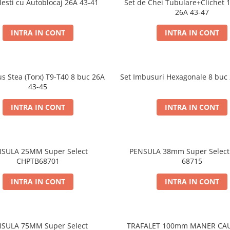
clesti cu Autoblocaj 26A 43-41
Set de Chei Tubulare+Clichet 
26A 43-47
INTRA IN CONT
INTRA IN CONT
s Stea (Torx) T9-T40 8 buc 26A
Set Imbusuri Hexagonale 8 buc
43-45
INTRA IN CONT
INTRA IN CONT
SULA 25MM Super Select
PENSULA 38mm Super Selec
CHPTB68701
68715
INTRA IN CONT
INTRA IN CONT
SULA 75MM Super Select
TRAFALET 100mm MANER CA