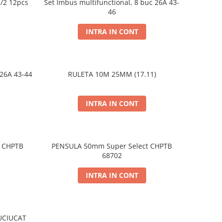
1/2 12pcs
Set Imbus multifunctional, 8 buc 26A 43-
46
INTRA IN CONT
 26A 43-44
RULETA 10M 25MM (17.11)
INTRA IN CONT
t CHPTB
PENSULA 50mm Super Select CHPTB
68702
INTRA IN CONT
UCIUCAT