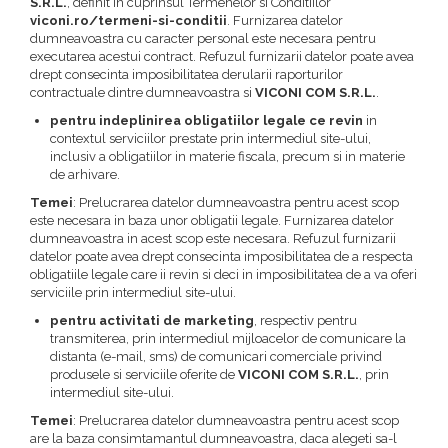
S.R.L.
, definit in cuprinsul Termenelor si Conditiilor
viconi.ro/termeni-si-conditii
. Furnizarea datelor
dumneavoastra cu caracter personal este necesara pentru
executarea acestui contract. Refuzul furnizarii datelor poate avea
drept consecinta imposibilitatea derularii raporturilor
contractuale dintre dumneavoastra si
VICONI COM S.R.L.
.
pentru indeplinirea obligatiilor legale ce revin
in
contextul serviciilor prestate prin intermediul site-ului,
inclusiv a obligatiilor in materie fiscala, precum si in materie
de arhivare.
Temei
: Prelucrarea datelor dumneavoastra pentru acest scop
este necesara in baza unor obligatii legale. Furnizarea datelor
dumneavoastra in acest scop este necesara. Refuzul furnizarii
datelor poate avea drept consecinta imposibilitatea de a respecta
obligatiile legale care ii revin si deci in imposibilitatea de a va oferi
serviciile prin intermediul site-ului.
pentru activitati de marketing
, respectiv pentru
transmiterea, prin intermediul mijloacelor de comunicare la
distanta (e-mail, sms) de comunicari comerciale privind
produsele si serviciile oferite de
VICONI COM S.R.L.
, prin
intermediul site-ului.
Temei
: Prelucrarea datelor dumneavoastra pentru acest scop
are la baza consimtamantul dumneavoastra, daca alegeti sa-l