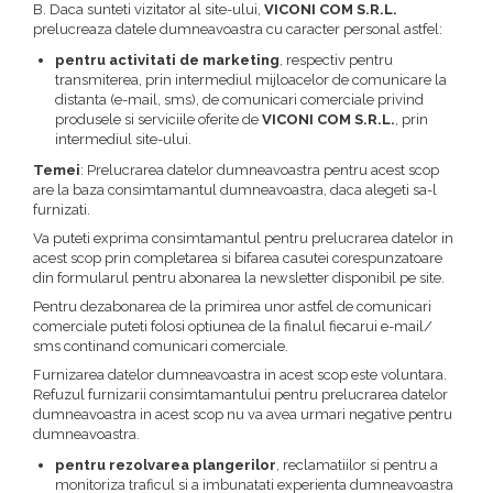
B. Daca sunteti vizitator al site-ului,
VICONI COM S.R.L.
prelucreaza datele dumneavoastra cu caracter personal astfel:
pentru activitati de marketing
, respectiv pentru
transmiterea, prin intermediul mijloacelor de comunicare la
distanta (e-mail, sms), de comunicari comerciale privind
produsele si serviciile oferite de
VICONI COM S.R.L.
, prin
intermediul site-ului.
Temei
: Prelucrarea datelor dumneavoastra pentru acest scop
are la baza consimtamantul dumneavoastra, daca alegeti sa-l
furnizati.
Va puteti exprima consimtamantul pentru prelucrarea datelor in
acest scop prin completarea si bifarea casutei corespunzatoare
din formularul pentru abonarea la newsletter disponibil pe site.
Pentru dezabonarea de la primirea unor astfel de comunicari
comerciale puteti folosi optiunea de la finalul fiecarui e-mail/
sms continand comunicari comerciale.
Furnizarea datelor dumneavoastra in acest scop este voluntara.
Refuzul furnizarii consimtamantului pentru prelucrarea datelor
dumneavoastra in acest scop nu va avea urmari negative pentru
dumneavoastra.
pentru rezolvarea plangerilor
, reclamatiilor si pentru a
monitoriza traficul si a imbunatati experienta dumneavoastra