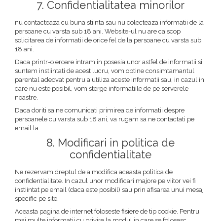
7. Confidentialitatea minorilor
nu contacteaza cu buna stiinta sau nu colecteaza informatii de la
persoane cu varsta sub 18 ani. Website-ul nu are ca scop
solicitarea de informatii de orice fel de la persoane cu varsta sub
18 ani.
Daca printr-o eroare intram in posesia unor astfel de informatii si
suntem instiintati de acest lucru, vom obtine consimtamantul
parental adecvat pentru a utiliza aceste informatii sau, in cazul in
care nu este posibil, vom sterge informatiile de pe serverele
noastre.
Daca doriti sa ne comunicati primirea de informatii despre
persoanele cu varsta sub 18 ani, va rugam sa ne contactati pe
email la
8. Modificari in politica de
confidentialitate
Ne rezervam dreptul de a modifica aceasta politica de
confidentialitate. In cazul unor modificari majore pe viitor vei fi
instiintat pe email (daca este posibil) sau prin afisarea unui mesaj
specific pe site.
Aceasta pagina de internet foloseste fisiere de tip cookie. Pentru
mai multe informatii cu privire la modul in care se folosesc