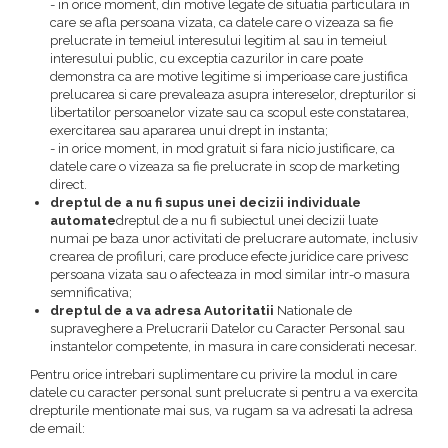
- in orice moment, din motive legate de situatia particulara in
care se afla persoana vizata, ca datele care o vizeaza sa fie
prelucrate in temeiul interesului legitim al sau in temeiul
interesului public, cu exceptia cazurilor in care poate
demonstra ca are motive legitime si imperioase care justifica
prelucarea si care prevaleaza asupra intereselor, drepturilor si
libertatilor persoanelor vizate sau ca scopul este constatarea,
exercitarea sau apararea unui drept in instanta;
- in orice moment, in mod gratuit si fara nicio justificare, ca
datele care o vizeaza sa fie prelucrate in scop de marketing
direct.
dreptul de a nu fi supus unei decizii individuale
automate
dreptul de a nu fi subiectul unei decizii luate
numai pe baza unor activitati de prelucrare automate, inclusiv
crearea de profiluri, care produce efecte juridice care privesc
persoana vizata sau o afecteaza in mod similar intr-o masura
semnificativa;
dreptul de a va adresa Autoritatii
Nationale de
supraveghere a Prelucrarii Datelor cu Caracter Personal sau
instantelor competente, in masura in care considerati necesar.
Pentru orice intrebari suplimentare cu privire la modul in care
datele cu caracter personal sunt prelucrate si pentru a va exercita
drepturile mentionate mai sus, va rugam sa va adresati la adresa
de email: