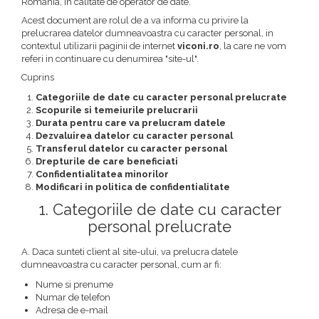
VOPSEA PAR, TRATAMENTE,
GALETI SI MOPURI
Romania, in calitate de operator de date.
FIXATIVE
Acest document are rolul de a va informa cu privire la
MATURI SI FARASE
prelucrarea datelor dumneavoastra cu caracter personal, in
PERII SI RACLETE
contextul utilizarii paginii de internet
viconi.ro
, la care ne vom
referi in continuare cu denumirea "site-ul".
MUSAMA, LINOLEUM
Cuprins
ORGANIZARE SI DEPOZITARE
Categoriile de date cu caracter personal prelucrate
UNICA FOLOSINTA
Scopurile si temeiurile prelucrarii
Durata pentru care va prelucram datele
Dezvaluirea datelor cu caracter personal
Transferul datelor cu caracter personal
Drepturile de care beneficiati
Confidentialitatea minorilor
Modificari in politica de confidentialitate
1. Categoriile de date cu caracter
personal prelucrate
A. Daca sunteti client al site-ului, va prelucra datele
dumneavoastra cu caracter personal, cum ar fi:
Nume si prenume
Numar de telefon
Adresa de e-mail