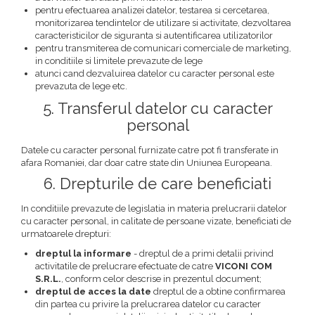
pentru efectuarea analizei datelor, testarea si cercetarea,
monitorizarea tendintelor de utilizare si activitate, dezvoltarea
caracteristicilor de siguranta si autentificarea utilizatorilor
pentru transmiterea de comunicari comerciale de marketing,
in conditiile si limitele prevazute de lege
atunci cand dezvaluirea datelor cu caracter personal este
prevazuta de lege etc.
5. Transferul datelor cu caracter
personal
Datele cu caracter personal furnizate catre pot fi transferate in
afara Romaniei, dar doar catre state din Uniunea Europeana.
6. Drepturile de care beneficiati
In conditiile prevazute de legislatia in materia prelucrarii datelor
cu caracter personal, in calitate de persoane vizate, beneficiati de
urmatoarele drepturi:
dreptul la informare
- dreptul de a primi detalii privind
activitatile de prelucrare efectuate de catre
VICONI COM
S.R.L.
, conform celor descrise in prezentul document;
dreptul de acces la date
dreptul de a obtine confirmarea
din partea cu privire la prelucrarea datelor cu caracter