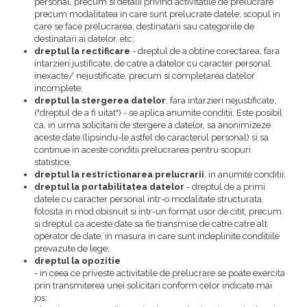
personal, precum si detalii privind activitatile de prelucrare
precum modalitatea in care sunt prelucrate datele, scopul in
care se face prelucrarea, destinatarii sau categoriile de
destinatari ai datelor, etc;
dreptul la rectificare
- dreptul de a obtine corectarea, fara
intarzieri justificate, de catre a datelor cu caracter personal
inexacte/ nejustificate, precum si completarea datelor
incomplete;
dreptul la stergerea datelor
, fara intarzieri nejustificate,
("dreptul de a fi uitat") - se aplica anumite conditii; Este posibil
ca, in urma solicitarii de stergere a datelor, sa anonimizeze
aceste date (lipsindu-le astfel de caracterul personal) si sa
continue in aceste conditii prelucrarea pentru scopuri
statistice;
dreptul la restrictionarea prelucrarii
, in anumite conditii;
dreptul la portabilitatea datelor
- dreptul de a primi
datele cu caracter personal intr-o modalitate structurata,
folosita in mod obisnuit si intr-un format usor de citit, precum
si dreptul ca aceste date sa fie transmise de catre catre alt
operator de date, in masura in care sunt indeplinite conditiile
prevazute de lege;
dreptul la opozitie
- in ceea ce priveste activitatile de prelucrare se poate exercita
prin transmiterea unei solicitari conform celor indicate mai
jos;