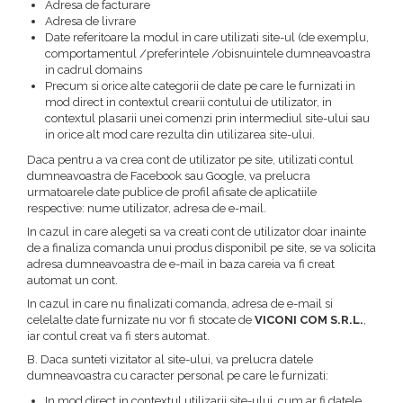
Adresa de facturare
Adresa de livrare
Date referitoare la modul in care utilizati site-ul (de exemplu,
comportamentul /preferintele /obisnuintele dumneavoastra
in cadrul domains
Precum si orice alte categorii de date pe care le furnizati in
mod direct in contextul crearii contului de utilizator, in
contextul plasarii unei comenzi prin intermediul site-ului sau
in orice alt mod care rezulta din utilizarea site-ului.
Daca pentru a va crea cont de utilizator pe site, utilizati contul
dumneavoastra de Facebook sau Google, va prelucra
urmatoarele date publice de profil afisate de aplicatiile
respective: nume utilizator, adresa de e-mail.
In cazul in care alegeti sa va creati cont de utilizator doar inainte
de a finaliza comanda unui produs disponibil pe site, se va solicita
adresa dumneavoastra de e-mail in baza careia va fi creat
automat un cont.
In cazul in care nu finalizati comanda, adresa de e-mail si
celelalte date furnizate nu vor fi stocate de
VICONI COM S.R.L.
,
iar contul creat va fi sters automat.
B. Daca sunteti vizitator al site-ului, va prelucra datele
dumneavoastra cu caracter personal pe care le furnizati:
In mod direct in contextul utilizarii site-ului, cum ar fi datele