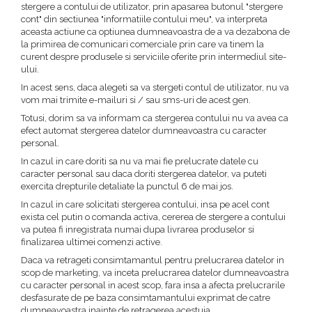
stergere a contului de utilizator, prin apasarea butonul "stergere
cont" din sectiunea "informatiile contului meu", va interpreta
aceasta actiune ca optiunea dumneavoastra de a va dezabona de
la primirea de comunicari comerciale prin care va tinem la
curent despre produsele si serviciile oferite prin intermediul site-
ului.
In acest sens, daca alegeti sa va stergeti contul de utilizator, nu va
vom mai trimite e-mailuri si / sau sms-uri de acest gen.
Totusi, dorim sa va informam ca stergerea contului nu va avea ca
efect automat stergerea datelor dumneavoastra cu caracter
personal.
In cazul in care doriti sa nu va mai fie prelucrate datele cu
caracter personal sau daca doriti stergerea datelor, va puteti
exercita drepturile detaliate la punctul 6 de mai jos.
In cazul in care solicitati stergerea contului, insa pe acel cont
exista cel putin o comanda activa, cererea de stergere a contului
va putea fi inregistrata numai dupa livrarea produselor si
finalizarea ultimei comenzi active.
Daca va retrageti consimtamantul pentru prelucrarea datelor in
scop de marketing, va inceta prelucrarea datelor dumneavoastra
cu caracter personal in acest scop, fara insa a afecta prelucrarile
desfasurate de pe baza consimtamantului exprimat de catre
dumneavoastra inainte de retragerea acestuia.