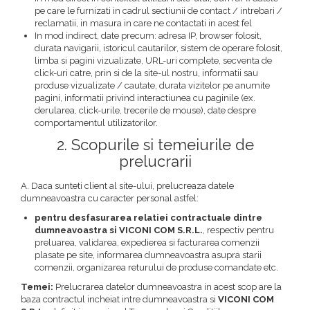
pe care le furnizati in cadrul sectiunii de contact / intrebari /
reclamatii, in masura in care ne contactati in acest fel
In mod indirect, date precum: adresa IP, browser folosit,
durata navigarii, istoricul cautarilor, sistem de operare folosit,
limba si pagini vizualizate, URL-uri complete, secventa de
click-uri catre, prin si de la site-ul nostru, informatii sau
produse vizualizate / cautate, durata vizitelor pe anumite
pagini, informatii privind interactiunea cu paginile (ex.
derularea, click-urile, trecerile de mouse), date despre
comportamentul utilizatorilor.
2. Scopurile si temeiurile de
prelucrarii
A. Daca sunteti client al site-ului, prelucreaza datele
dumneavoastra cu caracter personal astfel:
pentru desfasurarea relatiei contractuale dintre
dumneavoastra si VICONI COM S.R.L.
, respectiv pentru
preluarea, validarea, expedierea si facturarea comenzii
plasate pe site, informarea dumneavoastra asupra starii
comenzii, organizarea returului de produse comandate etc.
Temei:
Prelucrarea datelor dumneavoastra in acest scop are la
baza contractul incheiat intre dumneavoastra si
VICONI COM