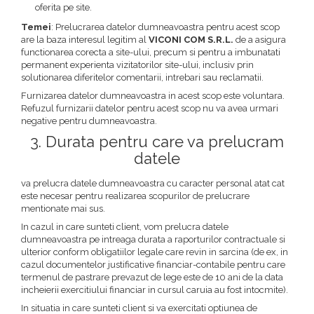
oferita pe site.
Temei
: Prelucrarea datelor dumneavoastra pentru acest scop
are la baza interesul legitim al
VICONI COM S.R.L.
de a asigura
functionarea corecta a site-ului, precum si pentru a imbunatati
permanent experienta vizitatorilor site-ului, inclusiv prin
solutionarea diferitelor comentarii, intrebari sau reclamatii.
Furnizarea datelor dumneavoastra in acest scop este voluntara.
Refuzul furnizarii datelor pentru acest scop nu va avea urmari
negative pentru dumneavoastra.
3. Durata pentru care va prelucram
datele
va prelucra datele dumneavoastra cu caracter personal atat cat
este necesar pentru realizarea scopurilor de prelucrare
mentionate mai sus.
In cazul in care sunteti client, vom prelucra datele
dumneavoastra pe intreaga durata a raporturilor contractuale si
ulterior conform obligatiilor legale care revin in sarcina (de ex, in
cazul documentelor justificative financiar-contabile pentru care
termenul de pastrare prevazut de lege este de 10 ani de la data
incheierii exercitiului financiar in cursul caruia au fost intocmite).
In situatia in care sunteti client si va exercitati optiunea de