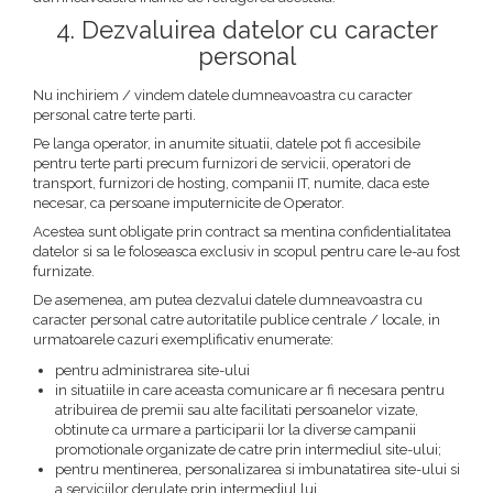
4. Dezvaluirea datelor cu caracter
personal
Nu inchiriem / vindem datele dumneavoastra cu caracter
personal catre terte parti.
Pe langa operator, in anumite situatii, datele pot fi accesibile
pentru terte parti precum furnizori de servicii, operatori de
transport, furnizori de hosting, companii IT, numite, daca este
necesar, ca persoane imputernicite de Operator.
Acestea sunt obligate prin contract sa mentina confidentialitatea
datelor si sa le foloseasca exclusiv in scopul pentru care le-au fost
furnizate.
De asemenea, am putea dezvalui datele dumneavoastra cu
caracter personal catre autoritatile publice centrale / locale, in
urmatoarele cazuri exemplificativ enumerate:
pentru administrarea site-ului
in situatiile in care aceasta comunicare ar fi necesara pentru
atribuirea de premii sau alte facilitati persoanelor vizate,
obtinute ca urmare a participarii lor la diverse campanii
promotionale organizate de catre prin intermediul site-ului;
pentru mentinerea, personalizarea si imbunatatirea site-ului si
a serviciilor derulate prin intermediul lui