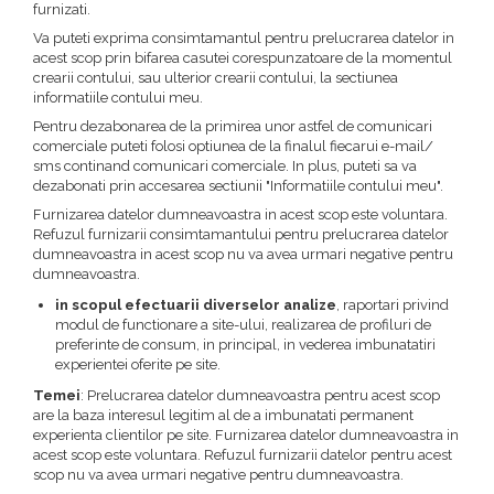
furnizati.
Va puteti exprima consimtamantul pentru prelucrarea datelor in
acest scop prin bifarea casutei corespunzatoare de la momentul
crearii contului, sau ulterior crearii contului, la sectiunea
informatiile contului meu.
Pentru dezabonarea de la primirea unor astfel de comunicari
comerciale puteti folosi optiunea de la finalul fiecarui e-mail/
sms continand comunicari comerciale. In plus, puteti sa va
dezabonati prin accesarea sectiunii "Informatiile contului meu".
Furnizarea datelor dumneavoastra in acest scop este voluntara.
Refuzul furnizarii consimtamantului pentru prelucrarea datelor
dumneavoastra in acest scop nu va avea urmari negative pentru
dumneavoastra.
in scopul efectuarii diverselor analize
, raportari privind
modul de functionare a site-ului, realizarea de profiluri de
preferinte de consum, in principal, in vederea imbunatatiri
experientei oferite pe site.
Temei
: Prelucrarea datelor dumneavoastra pentru acest scop
are la baza interesul legitim al de a imbunatati permanent
experienta clientilor pe site. Furnizarea datelor dumneavoastra in
acest scop este voluntara. Refuzul furnizarii datelor pentru acest
scop nu va avea urmari negative pentru dumneavoastra.