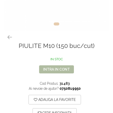
VOPSEA PAR, TRATAMENTE,
GALETI SI MOPURI
FIXATIVE
MATURI SI FARASE
PERII SI RACLETE
MUSAMA, LINOLEUM
ORGANIZARE SI DEPOZITARE
UNICA FOLOSINTA
PIULITE M10 (150 buc/cut)
IN STOC
INTRA IN CONT
Cod Produs:
31483
Ai nevoie de ajutor?
0750819950
ADAUGA LA FAVORITE