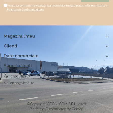
Vreau sa primesc newsletter cu promotiile magazinului. Afla mai multe in
Politica de Confidentialitate
Magazinul meu
Clienti
Date comerciale
Suport clienti
0750819950
office@viconi.ro
©Copyright VICONI COM S.R.L. 2026
Platforma E-commerce by Gomag