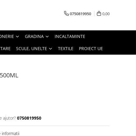
0750819950
0,00
ONERIE
GRADINA
INCALTAMINTE
ITARE
SCULE, UNELTE
TEXTILE
PROIECT UE
 500ML
e ajutor?
0750819950
informatii