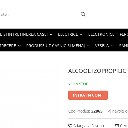
E SI INTRETINEREA CASEI
ELECTRICE
ELECTRONICE
FER
ETRECERE
PRODUSE UZ CASNIC SI MENAJ
VESELA
SAN
ALCOOL IZOPROPILIC
IN STOC
INTRA IN CONT
Cod Produs:
32865
Ai nevoie d
Adauga la Favorite
Cere 