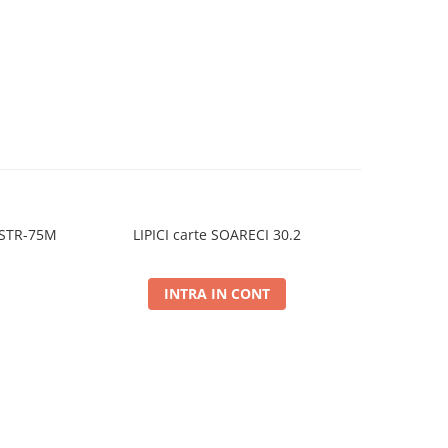
2STR-75M
LIPICI carte SOARECI 30.2
FARFUR
INTRA IN CONT