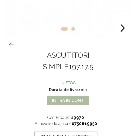
VOPSEA PAR, TRATAMENTE,
GALETI SI MOPURI
FIXATIVE
MATURI SI FARASE
PERII SI RACLETE
MUSAMA, LINOLEUM
ORGANIZARE SI DEPOZITARE
UNICA FOLOSINTA
ASCUTITORI
SIMPLE197.17.5
IN STOC
Durata de livrare:
1
INTRA IN CONT
Cod Produs:
19970
Ai nevoie de ajutor?
0750819950