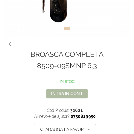
VOPSEA PAR, TRATAMENTE,
GALETI SI MOPURI
FIXATIVE
MATURI SI FARASE
PERII SI RACLETE
MUSAMA, LINOLEUM
ORGANIZARE SI DEPOZITARE
UNICA FOLOSINTA
BROASCA COMPLETA
8509-09SMNP 6.3
IN STOC
INTRA IN CONT
Cod Produs:
32621
Ai nevoie de ajutor?
0750819950
ADAUGA LA FAVORITE