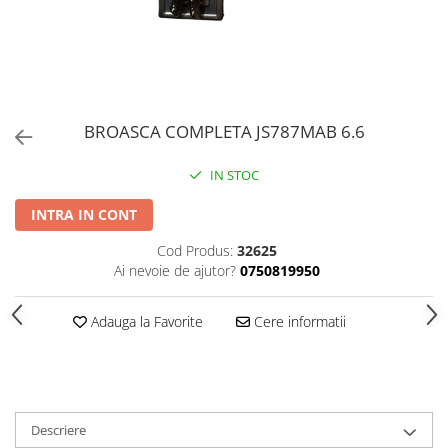
PERII SI RACLETE
MUSAMA, LINOLEUM
ORGANIZARE SI DEPOZITARE
UNICA FOLOSINTA
BROASCA COMPLETA JS787MAB 6.6
IN STOC
INTRA IN CONT
Cod Produs:
32625
Ai nevoie de ajutor?
0750819950
Adauga la Favorite
Cere informatii
Descriere