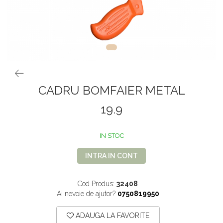
VOPSEA PAR, TRATAMENTE,
GALETI SI MOPURI
FIXATIVE
MATURI SI FARASE
PERII SI RACLETE
MUSAMA, LINOLEUM
ORGANIZARE SI DEPOZITARE
UNICA FOLOSINTA
CADRU BOMFAIER METAL
19.9
IN STOC
INTRA IN CONT
Cod Produs:
32408
Ai nevoie de ajutor?
0750819950
ADAUGA LA FAVORITE