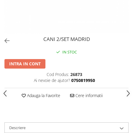
PERII SI RACLETE
MUSAMA, LINOLEUM
ORGANIZARE SI DEPOZITARE
UNICA FOLOSINTA
CANI 2/SET MADRID
IN STOC
INTRA IN CONT
Cod Produs:
26873
Ai nevoie de ajutor?
0750819950
Adauga la Favorite
Cere informatii
Descriere