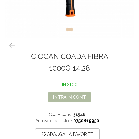
VOPSEA PAR, TRATAMENTE,
GALETI SI MOPURI
FIXATIVE
MATURI SI FARASE
PERII SI RACLETE
MUSAMA, LINOLEUM
ORGANIZARE SI DEPOZITARE
UNICA FOLOSINTA
CIOCAN COADA FIBRA
1000G 14.28
IN STOC
INTRA IN CONT
Cod Produs:
31548
Ai nevoie de ajutor?
0750819950
ADAUGA LA FAVORITE