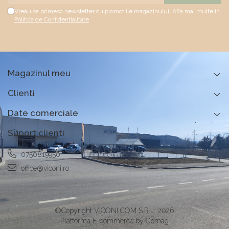
Vreau sa primesc newsletter cu promotiile magazinului. Afla mai multe in
Politica de Confidentialitate
Magazinul meu
Clienti
Date comerciale
Suport clienti
0750819950
office@viconi.ro
©Copyright VICONI COM S.R.L. 2026
Platforma E-commerce by Gomag