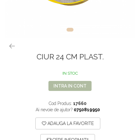
VOPSEA PAR, TRATAMENTE,
GALETI SI MOPURI
FIXATIVE
MATURI SI FARASE
PERII SI RACLETE
MUSAMA, LINOLEUM
ORGANIZARE SI DEPOZITARE
UNICA FOLOSINTA
CIUR 24 CM PLAST.
IN STOC
INTRA IN CONT
Cod Produs:
17660
Ai nevoie de ajutor?
0750819950
ADAUGA LA FAVORITE