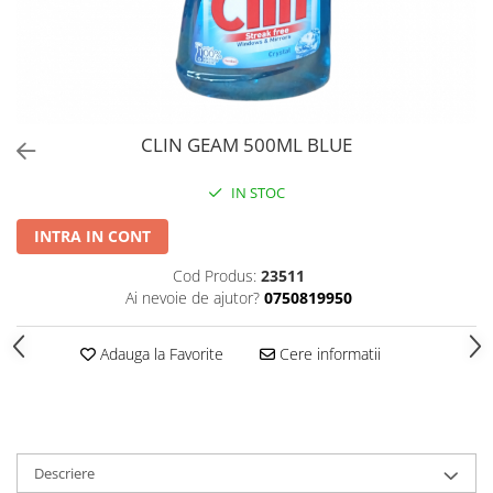
PERII SI RACLETE
MUSAMA, LINOLEUM
ORGANIZARE SI DEPOZITARE
UNICA FOLOSINTA
CLIN GEAM 500ML BLUE
IN STOC
INTRA IN CONT
Cod Produs:
23511
Ai nevoie de ajutor?
0750819950
Adauga la Favorite
Cere informatii
Descriere