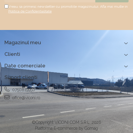
Vreau sa primesc newsletter cu promotiile magazinului. Afla mai multe in
Politica de Confidentialitate
Magazinul meu
Clienti
Date comerciale
Suport clienti
0750819950
office@viconi.ro
©Copyright VICONI COM S.R.L. 2026
Platforma E-commerce by Gomag