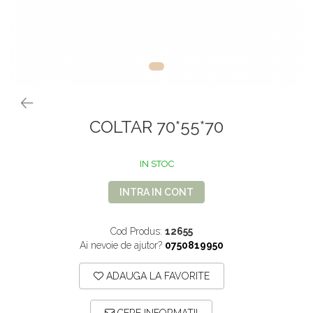
VOPSEA PAR, TRATAMENTE,
GALETI SI MOPURI
FIXATIVE
MATURI SI FARASE
PERII SI RACLETE
MUSAMA, LINOLEUM
ORGANIZARE SI DEPOZITARE
UNICA FOLOSINTA
COLTAR 70*55*70
IN STOC
INTRA IN CONT
Cod Produs:
12655
Ai nevoie de ajutor?
0750819950
ADAUGA LA FAVORITE