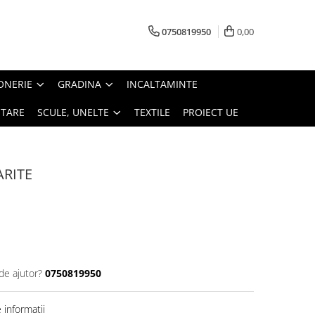
0750819950
0,00
ONERIE
GRADINA
INCALTAMINTE
ITARE
SCULE, UNELTE
TEXTILE
PROIECT UE
ARITE
de ajutor?
0750819950
informatii