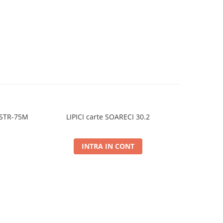
2STR-75M
LIPICI carte SOARECI 30.2
FARFUR
INTRA IN CONT