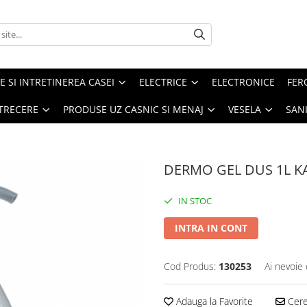
E SI INTRETINEREA CASEI
ELECTRICE
ELECTRONICE
FER
ETRECERE
PRODUSE UZ CASNIC SI MENAJ
VESELA
SAN
DERMO GEL DUS 1L K
IN STOC
INTRA IN CONT
Cod Produs:
130253
Ai nevoie 
Adauga la Favorite
Cere 