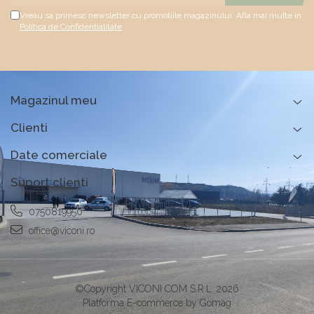
Vreau sa primesc newsletter cu promotiile magazinului. Afla mai multe in
Politica de Confidentialitate
Magazinul meu
Clienti
Date comerciale
Suport clienti
0750819950
office@viconi.ro
©Copyright VICONI COM S.R.L. 2026
Platforma E-commerce by Gomag