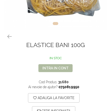
VOPSEA PAR, TRATAMENTE,
GALETI SI MOPURI
FIXATIVE
MATURI SI FARASE
PERII SI RACLETE
MUSAMA, LINOLEUM
ORGANIZARE SI DEPOZITARE
UNICA FOLOSINTA
ELASTICE BANI 100G
IN STOC
INTRA IN CONT
Cod Produs:
31680
Ai nevoie de ajutor?
0750819950
ADAUGA LA FAVORITE