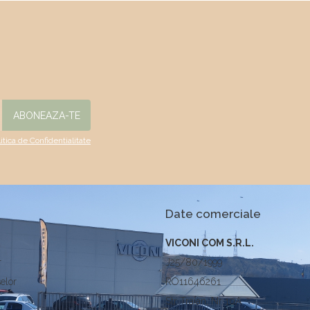
litica de Confidentialitate
Date comerciale
a
VICONI COM S.R.L.
r
J25/80/1999
elor
RO11646261
Str Traian, Nr 10A