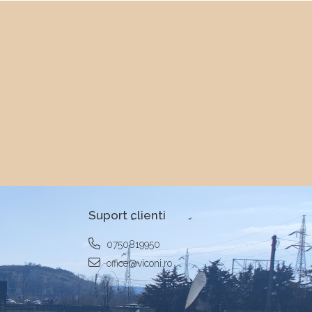
Suport clienti
0750819950
office@viconi.ro