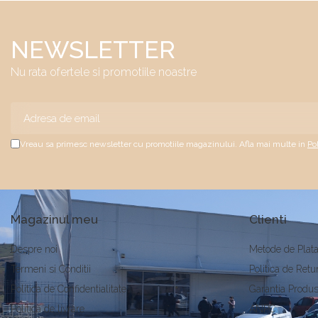
NEWSLETTER
Nu rata ofertele si promotiile noastre
Vreau sa primesc newsletter cu promotiile magazinului. Afla mai multe in
Po
Magazinul meu
Clienti
Despre noi
Metode de Plat
Termeni si Conditii
Politica de Retu
Politica de Confidentialitate
Garantia Produs
Politica de livrare
ANPC