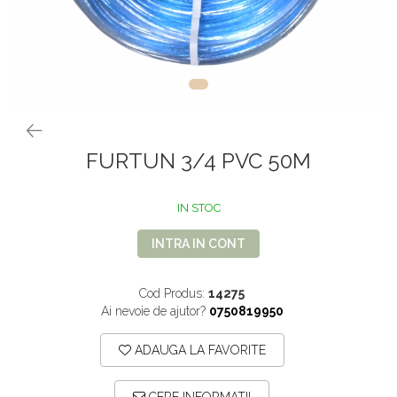
VOPSEA PAR, TRATAMENTE,
GALETI SI MOPURI
FIXATIVE
MATURI SI FARASE
PERII SI RACLETE
MUSAMA, LINOLEUM
ORGANIZARE SI DEPOZITARE
UNICA FOLOSINTA
FURTUN 3/4 PVC 50M
IN STOC
INTRA IN CONT
Cod Produs:
14275
Ai nevoie de ajutor?
0750819950
ADAUGA LA FAVORITE