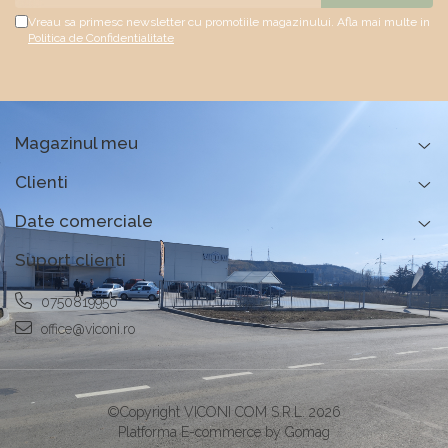
Vreau sa primesc newsletter cu promotiile magazinului. Afla mai multe in
Politica de Confidentialitate
Magazinul meu
Clienti
Date comerciale
Suport clienti
0750819950
office@viconi.ro
©Copyright VICONI COM S.R.L. 2026
Platforma E-commerce by Gomag