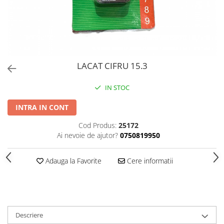
PERII SI RACLETE
MUSAMA, LINOLEUM
ORGANIZARE SI DEPOZITARE
UNICA FOLOSINTA
LACAT CIFRU 15.3
IN STOC
INTRA IN CONT
Cod Produs:
25172
Ai nevoie de ajutor?
0750819950
Adauga la Favorite
Cere informatii
Descriere