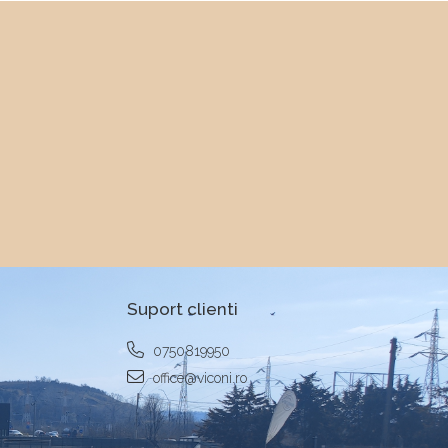
Suport clienti
0750819950
office@viconi.ro