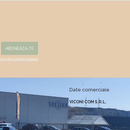
litica de Confidentialitate
Date comerciale
a
VICONI COM S.R.L.
r
J25/80/1999
elor
RO11646261
Str Traian, Nr 10A