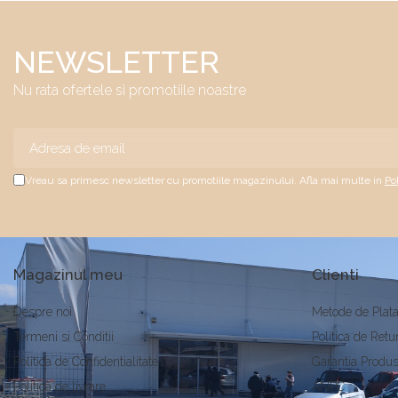
NEWSLETTER
Nu rata ofertele si promotiile noastre
Vreau sa primesc newsletter cu promotiile magazinului. Afla mai multe in
Po
Magazinul meu
Clienti
Despre noi
Metode de Plat
Termeni si Conditii
Politica de Retu
Politica de Confidentialitate
Garantia Produs
Politica de livrare
ANPC