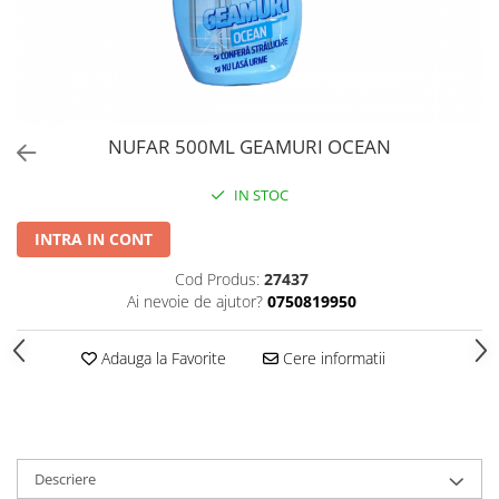
PERII SI RACLETE
MUSAMA, LINOLEUM
ORGANIZARE SI DEPOZITARE
UNICA FOLOSINTA
NUFAR 500ML GEAMURI OCEAN
IN STOC
INTRA IN CONT
Cod Produs:
27437
Ai nevoie de ajutor?
0750819950
Adauga la Favorite
Cere informatii
Descriere