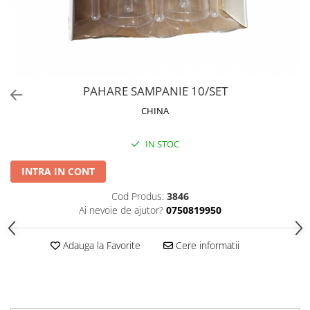
PERII SI RACLETE
MUSAMA, LINOLEUM
ORGANIZARE SI DEPOZITARE
UNICA FOLOSINTA
PAHARE SAMPANIE 10/SET
CHINA
IN STOC
INTRA IN CONT
Cod Produs:
3846
Ai nevoie de ajutor?
0750819950
Adauga la Favorite
Cere informatii