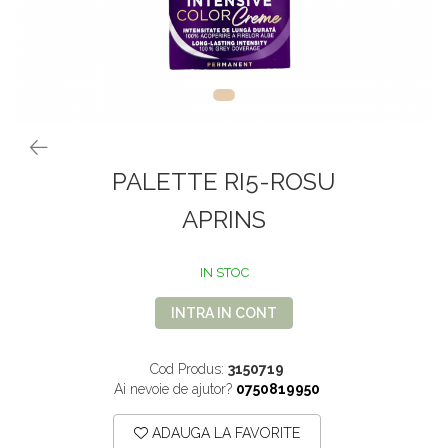
VOPSEA PAR, TRATAMENTE,
GALETI SI MOPURI
FIXATIVE
MATURI SI FARASE
PERII SI RACLETE
MUSAMA, LINOLEUM
ORGANIZARE SI DEPOZITARE
UNICA FOLOSINTA
PALETTE RI5-ROSU
APRINS
IN STOC
INTRA IN CONT
Cod Produs:
3150719
Ai nevoie de ajutor?
0750819950
ADAUGA LA FAVORITE