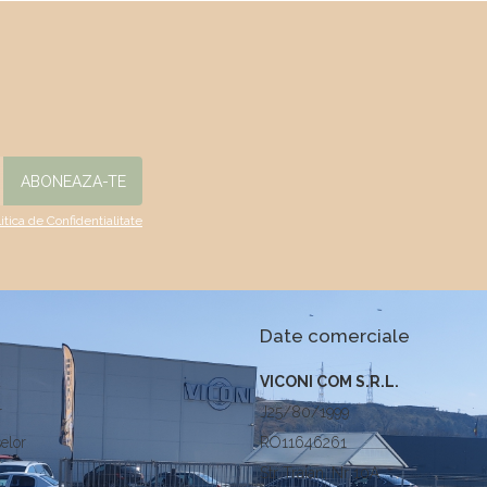
litica de Confidentialitate
Date comerciale
a
VICONI COM S.R.L.
r
J25/80/1999
elor
RO11646261
Str Traian, Nr 10A