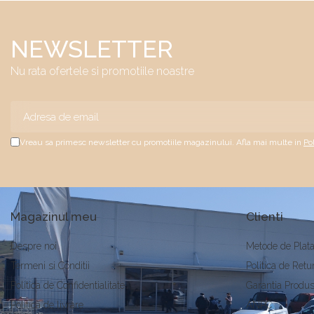
NEWSLETTER
Nu rata ofertele si promotiile noastre
Vreau sa primesc newsletter cu promotiile magazinului. Afla mai multe in
Po
Magazinul meu
Clienti
Despre noi
Metode de Plat
Termeni si Conditii
Politica de Retu
Politica de Confidentialitate
Garantia Produs
Politica de livrare
ANPC