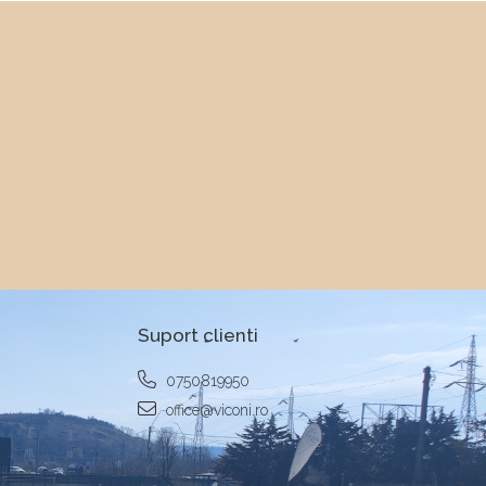
Suport clienti
0750819950
office@viconi.ro