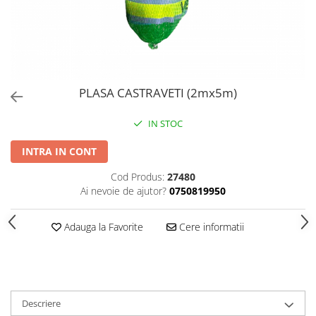
PERII SI RACLETE
MUSAMA, LINOLEUM
ORGANIZARE SI DEPOZITARE
UNICA FOLOSINTA
PLASA CASTRAVETI (2mx5m)
IN STOC
INTRA IN CONT
Cod Produs:
27480
Ai nevoie de ajutor?
0750819950
Adauga la Favorite
Cere informatii
Descriere