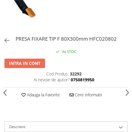
PERII SI RACLETE
MUSAMA, LINOLEUM
ORGANIZARE SI DEPOZITARE
UNICA FOLOSINTA
PRESA FIXARE TIP F 80X300mm HFC020802
IN STOC
INTRA IN CONT
Cod Produs:
32292
Ai nevoie de ajutor?
0750819950
Adauga la Favorite
Cere informatii
Descriere