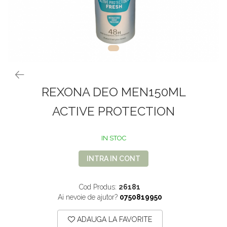
VOPSEA PAR, TRATAMENTE,
GALETI SI MOPURI
FIXATIVE
MATURI SI FARASE
PERII SI RACLETE
MUSAMA, LINOLEUM
ORGANIZARE SI DEPOZITARE
UNICA FOLOSINTA
REXONA DEO MEN150ML
ACTIVE PROTECTION
IN STOC
INTRA IN CONT
Cod Produs:
26181
Ai nevoie de ajutor?
0750819950
ADAUGA LA FAVORITE