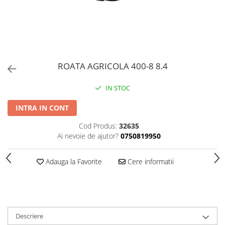
PERII SI RACLETE
MUSAMA, LINOLEUM
ORGANIZARE SI DEPOZITARE
UNICA FOLOSINTA
ROATA AGRICOLA 400-8 8.4
IN STOC
INTRA IN CONT
Cod Produs:
32635
Ai nevoie de ajutor?
0750819950
Adauga la Favorite
Cere informatii
Descriere