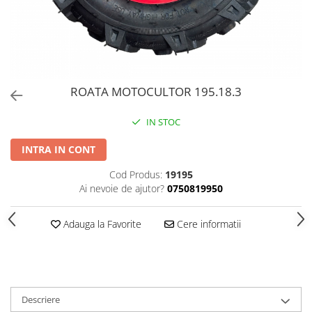
PERII SI RACLETE
MUSAMA, LINOLEUM
ORGANIZARE SI DEPOZITARE
UNICA FOLOSINTA
ROATA MOTOCULTOR 195.18.3
IN STOC
INTRA IN CONT
Cod Produs:
19195
Ai nevoie de ajutor?
0750819950
Adauga la Favorite
Cere informatii
Descriere