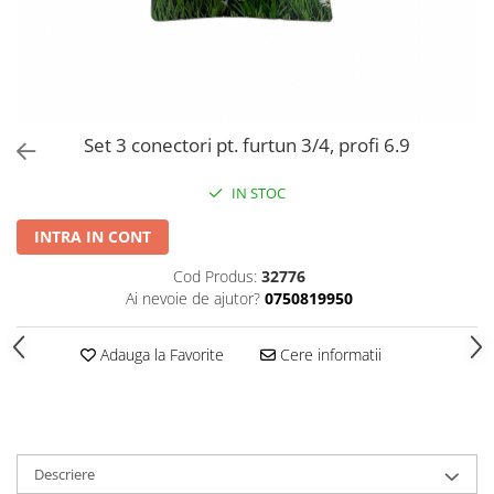
PERII SI RACLETE
MUSAMA, LINOLEUM
ORGANIZARE SI DEPOZITARE
UNICA FOLOSINTA
Set 3 conectori pt. furtun 3/4, profi 6.9
IN STOC
INTRA IN CONT
Cod Produs:
32776
Ai nevoie de ajutor?
0750819950
Adauga la Favorite
Cere informatii
Descriere