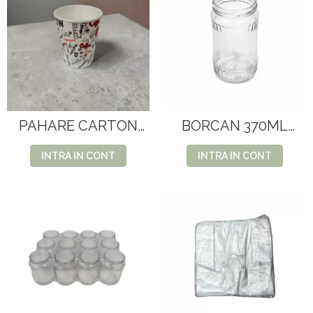
PAHARE CARTON
BORCAN 370ML
7OZ 50BUC/SET
24BUC/SET
(ALBE+ COLORATE)
INTRA IN CONT
INTRA IN CONT