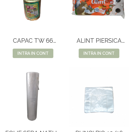
CAPAC TW 66
ALINT PIERSICA
10buc/set(80
3STR.10 ROLE
SET/bax)
INTRA IN CONT
INTRA IN CONT