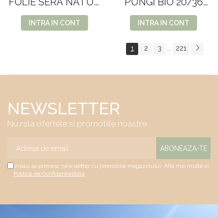
FOLIE SERA NATUR
PUNGI BIO 20/36
4200*0.12
30SET/BAX
INTRA IN CONT
INTRA IN CONT
1
2
3
221
...
NEWSLETTER
Nu rata ofertele si promotiile noastre
Vreau sa primesc newsletter cu promotiile magazinului. Afla mai multe in
Politica de Confidentialitate