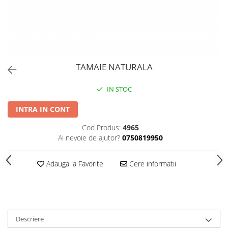
PERII SI RACLETE
MUSAMA, LINOLEUM
ORGANIZARE SI DEPOZITARE
UNICA FOLOSINTA
TAMAIE NATURALA
IN STOC
INTRA IN CONT
Cod Produs:
4965
Ai nevoie de ajutor?
0750819950
Adauga la Favorite
Cere informatii
Descriere