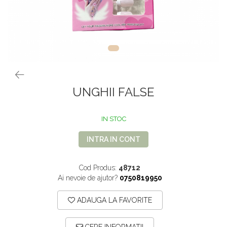
VOPSEA PAR, TRATAMENTE,
GALETI SI MOPURI
FIXATIVE
MATURI SI FARASE
PERII SI RACLETE
MUSAMA, LINOLEUM
ORGANIZARE SI DEPOZITARE
UNICA FOLOSINTA
UNGHII FALSE
IN STOC
INTRA IN CONT
Cod Produs:
48712
Ai nevoie de ajutor?
0750819950
ADAUGA LA FAVORITE