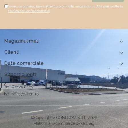
Vreau sa primesc newsletter cu promotiile magazinului. Afla mai multe in
Politica de Confidentialitate
Magazinul meu
Clienti
Date comerciale
Suport clienti
0750819950
office@viconi.ro
©Copyright VICONI COM S.R.L. 2026
Platforma E-commerce by Gomag