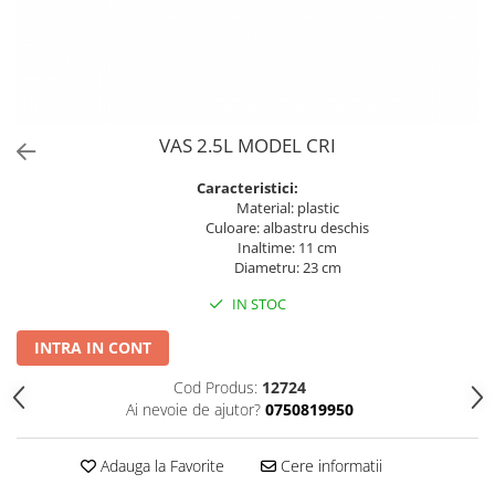
PERII SI RACLETE
MUSAMA, LINOLEUM
ORGANIZARE SI DEPOZITARE
UNICA FOLOSINTA
VAS 2.5L MODEL CRI
Caracteristici:
Material: plastic
Culoare: albastru deschis
Inaltime: 11 cm
Diametru: 23 cm
IN STOC
INTRA IN CONT
Cod Produs:
12724
Ai nevoie de ajutor?
0750819950
Adauga la Favorite
Cere informatii