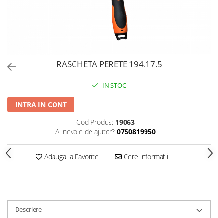
PERII SI RACLETE
MUSAMA, LINOLEUM
ORGANIZARE SI DEPOZITARE
UNICA FOLOSINTA
RASCHETA PERETE 194.17.5
IN STOC
INTRA IN CONT
Cod Produs:
19063
Ai nevoie de ajutor?
0750819950
Adauga la Favorite
Cere informatii
Descriere