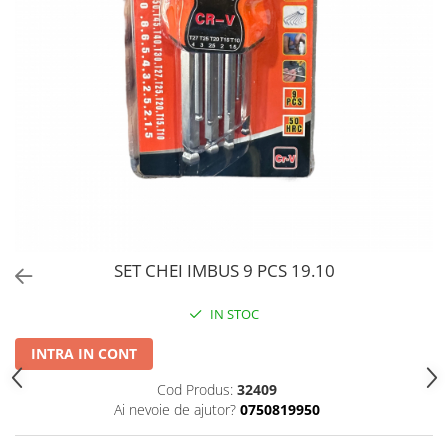
PERII SI RACLETE
MUSAMA, LINOLEUM
ORGANIZARE SI DEPOZITARE
UNICA FOLOSINTA
SET CHEI IMBUS 9 PCS 19.10
IN STOC
INTRA IN CONT
Cod Produs:
32409
Ai nevoie de ajutor?
0750819950