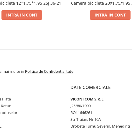
icicleta 12*1.75*1.95 25J 36-21
Camera bicicleta 20X1.75/1.95 
INTRA IN CONT
INTRA IN CONT
la mai multe in
Politica de Confidentialitate
DATE COMERCIALE
 Plata
VICONI COM S.R.L.
e Retur
J25/80/1999
Produselor
RO11646261
Str Traian, Nr 10A
L
Drobeta Turnu Severin, Mehedinti