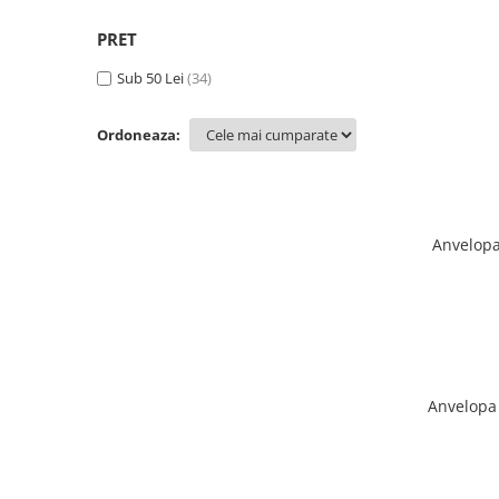
PERII SI RACLETE
PRET
MUSAMA, LINOLEUM
ORGANIZARE SI DEPOZITARE
Sub 50 Lei
(34)
UNICA FOLOSINTA
Ordoneaza:
Anvelopa bicicleta 