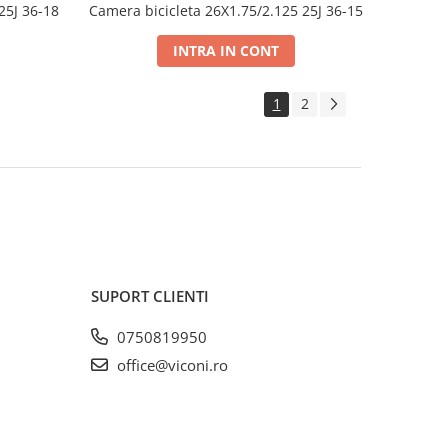
25J 36-18
Camera bicicleta 26X1.75/2.125 25J 36-15
INTRA IN CONT
1
2
SUPORT CLIENTI
0750819950
office@viconi.ro