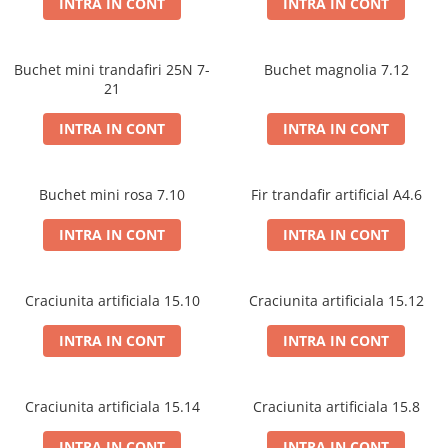
INTRA IN CONT
INTRA IN CONT
PERII SI RACLETE
MUSAMA, LINOLEUM
Buchet mini trandafiri 25N 7-
ORGANIZARE SI DEPOZITARE
Buchet magnolia 7.12
21
UNICA FOLOSINTA
INTRA IN CONT
INTRA IN CONT
Buchet mini rosa 7.10
Fir trandafir artificial A4.6
INTRA IN CONT
INTRA IN CONT
Craciunita artificiala 15.10
Craciunita artificiala 15.12
INTRA IN CONT
INTRA IN CONT
Craciunita artificiala 15.14
Craciunita artificiala 15.8
INTRA IN CONT
INTRA IN CONT