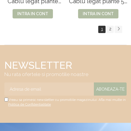
Cablu legat plante
Cablu legat plante 50
100 m 25D 41-12
m 25D 41-11
INTRA IN CONT
INTRA IN CONT
1
2
NEWSLETTER
Nu rata ofertele si promotiile noastre
Vreau sa primesc newsletter cu promotiile magazinului. Afla mai multe in
Politica de Confidentialitate