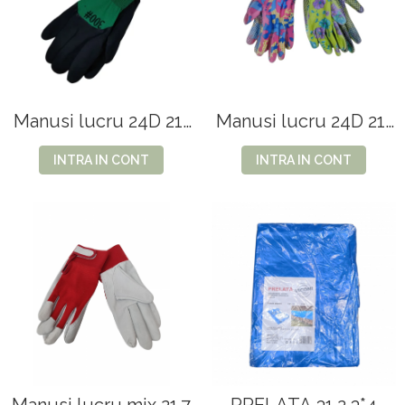
VOPSEA PAR, TRATAMENTE,
GALETI SI MOPURI
FIXATIVE
MATURI SI FARASE
PERII SI RACLETE
MUSAMA, LINOLEUM
ORGANIZARE SI DEPOZITARE
Manusi lucru 24D 21-
Manusi lucru 24D 21-
11
14
UNICA FOLOSINTA
INTRA IN CONT
INTRA IN CONT