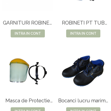
GARNITURI ROBINET
ROBINETI PT TUB
TUB PICURARE
PICURARE
16MM
INTRA IN CONT
INTRA IN CONT
Masca de Protectie
Bocanci lucru marime
tip Plasa 13.90
41