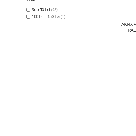
PERII SI RACLETE
Sub 50 Lei
(98)
MUSAMA, LINOLEUM
100 Lei - 150 Lei
(1)
ORGANIZARE SI DEPOZITARE
AKFIX 
RAL
UNICA FOLOSINTA