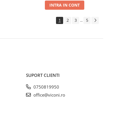
INTRA IN CONT
1
2
3
5
...
SUPORT CLIENTI
0750819950
office@viconi.ro