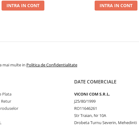
INTRA IN CONT
INTRA IN CONT
la mai multe in
Politica de Confidentialitate
DATE COMERCIALE
 Plata
VICONI COM S.R.L.
e Retur
J25/80/1999
Produselor
RO11646261
Str Traian, Nr 10A
L
Drobeta Turnu Severin, Mehedinti