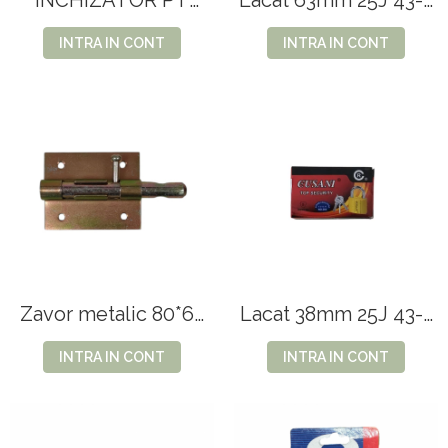
INCHIZATOR PT
Lacat 63mm 25J 43-3
POARTA 20x3x3.5cm
GUSANI 29.3
INTRA IN CONT
INTRA IN CONT
Zavor metalic 80*67
Lacat 38mm 25J 43-1
25A 2-10
GUSANI 29.1
INTRA IN CONT
INTRA IN CONT