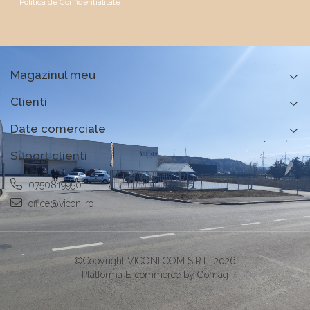
Politica de Confidentialitate
Magazinul meu
Clienti
Date comerciale
Suport clienti
0750819950
office@viconi.ro
©Copyright VICONI COM S.R.L. 2026
Platforma E-commerce by Gomag