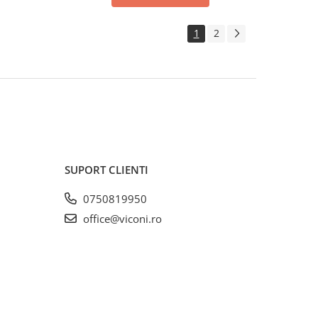
1
2
SUPORT CLIENTI
0750819950
office@viconi.ro