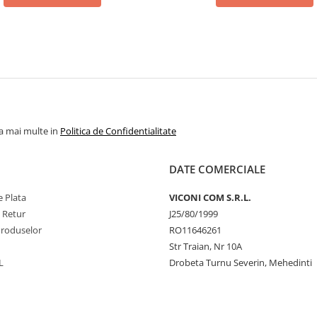
la mai multe in
Politica de Confidentialitate
DATE COMERCIALE
 Plata
VICONI COM S.R.L.
e Retur
J25/80/1999
Produselor
RO11646261
Str Traian, Nr 10A
L
Drobeta Turnu Severin, Mehedinti