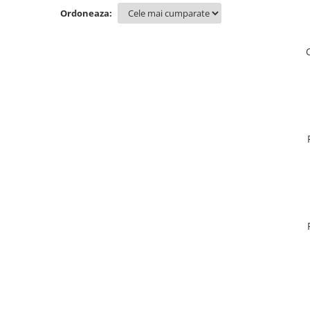
PERII SI RACLETE
Ordoneaza:
MUSAMA, LINOLEUM
ORGANIZARE SI DEPOZITARE
UNICA FOLOSINTA