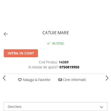
PERII SI RACLETE
MUSAMA, LINOLEUM
ORGANIZARE SI DEPOZITARE
UNICA FOLOSINTA
CATUIE MARE
IN STOC
INTRA IN CONT
Cod Produs:
14389
Ai nevoie de ajutor?
0750819950
Adauga la Favorite
Cere informatii
Descriere