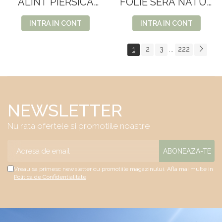
ALINT PIERSICA
FOLIE SERA NATUR
3STR.10 ROLE
4200*0.12
INTRA IN CONT
INTRA IN CONT
1
2
3
222
...
NEWSLETTER
Nu rata ofertele si promotiile noastre
Vreau sa primesc newsletter cu promotiile magazinului. Afla mai multe in
Politica de Confidentialitate