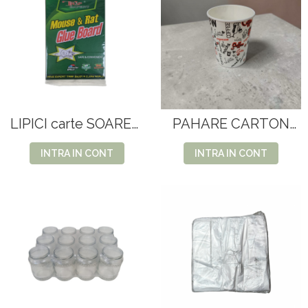
LIPICI carte SOARECI
PAHARE CARTON
30.2
7OZ 50BUC/SET
(ALBE+ COLORATE)
INTRA IN CONT
INTRA IN CONT