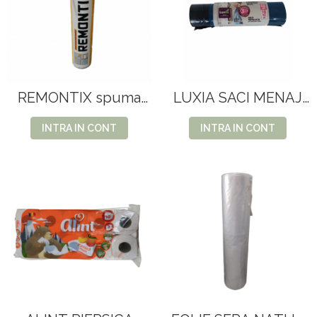
REMONTIX spuma
LUXIA SACI MENAJ
poliuretan manual
CU SNUR 120L
650ml
(10BUC)
INTRA IN CONT
INTRA IN CONT