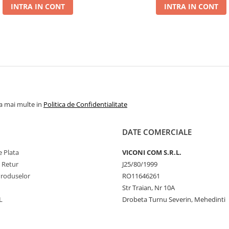
INTRA IN CONT
INTRA IN CONT
la mai multe in
Politica de Confidentialitate
DATE COMERCIALE
 Plata
VICONI COM S.R.L.
e Retur
J25/80/1999
Produselor
RO11646261
Str Traian, Nr 10A
L
Drobeta Turnu Severin, Mehedinti