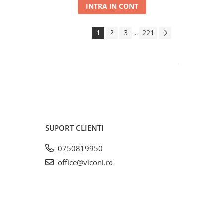
INTRA IN CONT
1
2
3
221
...
SUPORT CLIENTI
0750819950
office@viconi.ro