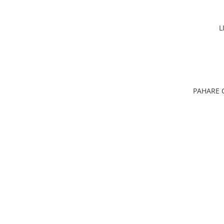
PERII SI RACLETE
MUSAMA, LINOLEUM
L
ORGANIZARE SI DEPOZITARE
UNICA FOLOSINTA
PAHARE CARTON 