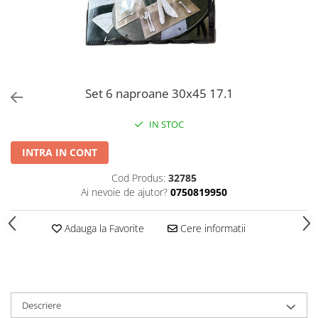
PERII SI RACLETE
MUSAMA, LINOLEUM
ORGANIZARE SI DEPOZITARE
UNICA FOLOSINTA
Set 6 naproane 30x45 17.1
IN STOC
INTRA IN CONT
Cod Produs:
32785
Ai nevoie de ajutor?
0750819950
Adauga la Favorite
Cere informatii
Descriere