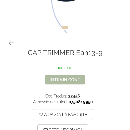
VOPSEA PAR, TRATAMENTE,
GALETI SI MOPURI
FIXATIVE
MATURI SI FARASE
PERII SI RACLETE
MUSAMA, LINOLEUM
ORGANIZARE SI DEPOZITARE
UNICA FOLOSINTA
CAP TRIMMER Ean13-9
IN STOC
INTRA IN CONT
Cod Produs:
32456
Ai nevoie de ajutor?
0750819950
ADAUGA LA FAVORITE