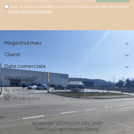
Vreau sa primesc newsletter cu promotiile magazinului. Afla mai multe in
Politica de Confidentialitate
Magazinul meu
Clienti
Date comerciale
Suport clienti
0750819950
office@viconi.ro
©Copyright VICONI COM S.R.L. 2026
Platforma E-commerce by Gomag