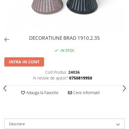
PERII SI RACLETE
MUSAMA, LINOLEUM
ORGANIZARE SI DEPOZITARE
UNICA FOLOSINTA
DECORATIUNE BRAD 1910.2.35
IN STOC
INTRA IN CONT
Cod Produs:
24036
Ai nevoie de ajutor?
0750819950
Adauga la Favorite
Cere informatii
Descriere