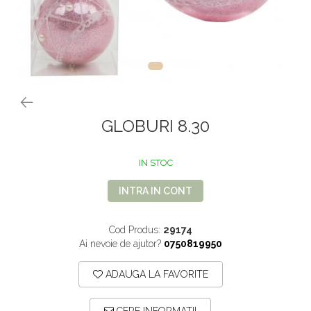
VOPSEA PAR, TRATAMENTE,
GALETI SI MOPURI
FIXATIVE
MATURI SI FARASE
PERII SI RACLETE
MUSAMA, LINOLEUM
ORGANIZARE SI DEPOZITARE
UNICA FOLOSINTA
GLOBURI 8.30
IN STOC
INTRA IN CONT
Cod Produs:
29174
Ai nevoie de ajutor?
0750819950
ADAUGA LA FAVORITE