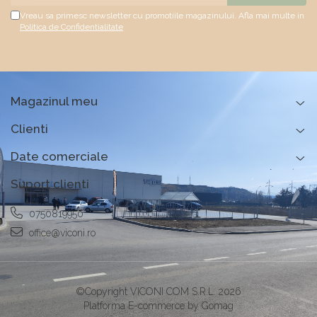
Vreau sa primesc newsletter cu promotiile magazinului. Afla mai multe in
Politica de Confidentialitate
Magazinul meu
Clienti
Date comerciale
Suport clienti
0750819950
office@viconi.ro
©Copyright VICONI COM S.R.L. 2026
Platforma E-commerce by Gomag