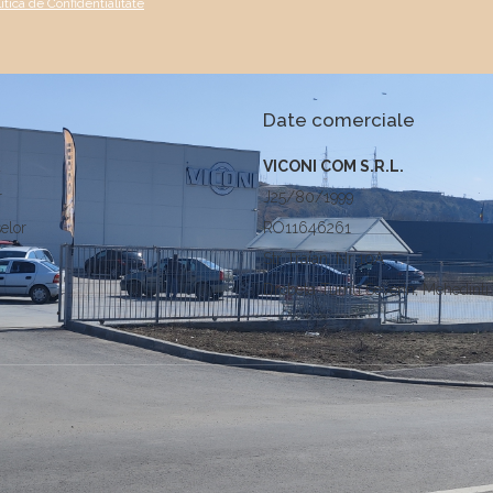
litica de Confidentialitate
Date comerciale
a
VICONI COM S.R.L.
r
J25/80/1999
elor
RO11646261
Str Traian, Nr 10A
Drobeta Turnu Severin, Mehedinti