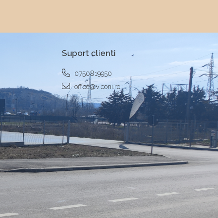
Suport clienti
0750819950
office@viconi.ro