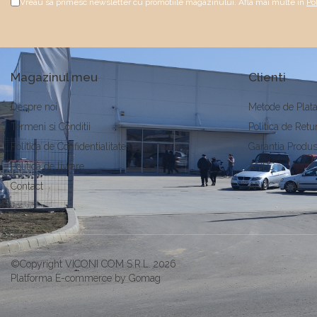
Vreau sa primesc newsletter cu promotiile magazinului. Afla mai multe in
Po
Magazinul meu
Clienti
Despre noi
Metode de Plat
Termeni si Conditii
Politica de Retu
Politica de Confidentialitate
Garantia Produs
Politica de livrare
ANPC
Contact
ANPC - SAL
©Copyright VICONI COM S.R.L. 2026
Platforma E-commerce by Gomag